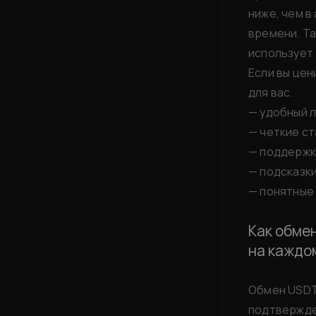
ниже, чем в
времени. Та
использует 
Если вы цен
для вас.
— удобный 
— четкие ст
— поддержка
— подсказк
— понятные
Как обмен
на каждо
Обмен USDT 
подтвержден