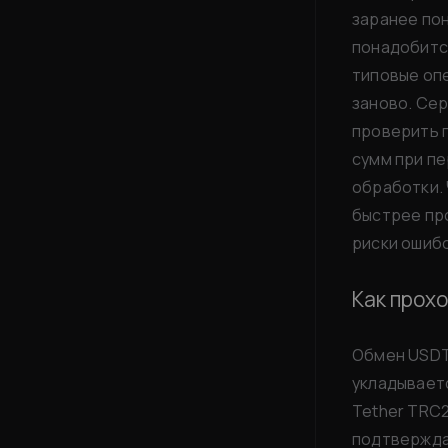
заранее пон
понадобитс
типовые опе
заново. Сер
проверить 
сумм при пе
обработки. 
быстрее про
риски ошибо
Как прох
Обмен USDT
укладывает
Tether TRC2
подтвержда