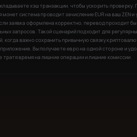
кладываете хэш транзакции, чтобы ускорить проверку.
 монет система проводит зачисление EUR на ваш ZEN и
Если заявка оформлена корректно, перевод проходит бы
ьных запросов. Такой сценарий подходит для регулярны
й, когда важно сохранить привычную связку криптовалю
приложение. Вы получаете евро на одной стороне и уд
не тратя время на лишние операции и лишние комиссии.