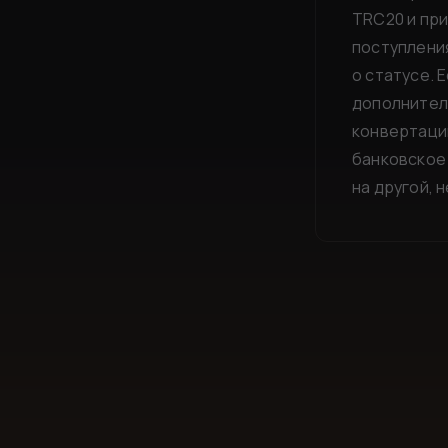
TRC20 и при
поступления
о статусе. 
дополнител
конвертаци
банковское 
на другой, 