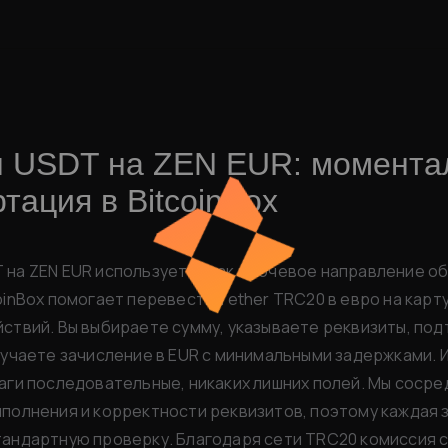
 USDT на ZEN EUR: момента
тация в BitcoinBox
на ZEN EUR используется как ключевое направление об
oinBox помогает перевести Tether TRC20 в евро на карту
йствий. Вы выбираете сумму, указываете реквизиты, по
лучаете зачисление в EUR с минимальными задержками.
аги последовательные, никаких лишних полей. Мы соср
полнения и корректности реквизитов, поэтому каждая 
тандартную проверку. Благодаря сети TRC20 комиссия 