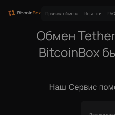
Правила обмена
Новости
FA
Обмен Tether
BitcoinBox 
Наш Сервис помо
Данная опе