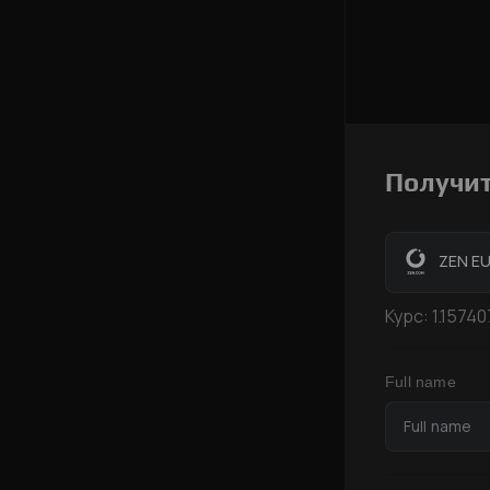
Получи
ZEN E
Курс:
1.15740
Full name