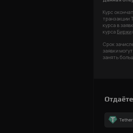
Курс оконча
транзакции 
курса в заяв
курса
Биржи
Срок зачисле
заявки могут
занять боль
Отдаёте
Tethe