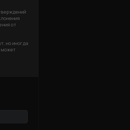
дтверждений
клонения
ения от
т, но иногда
д может