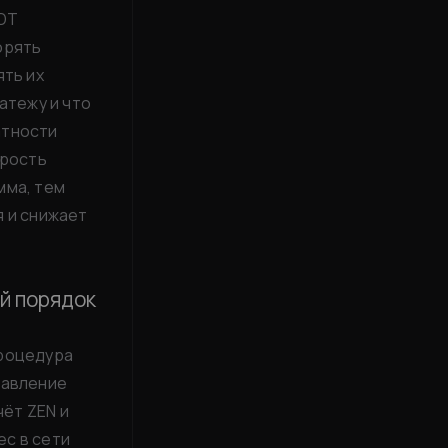
SDT
орять
ять их
атежу и что
атности
орость
мма, тем
я и снижает
й порядок
процедура
равление
чёт ZEN и
с в сети