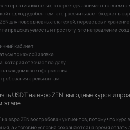
 альтернативных сетях, а переводы занимают совсем н
кой подход удобен тем, кто рассчитывает бюджет в евр
ZEN для повседневных платежей, переводов и хранение
ите предсказуемость и простоту, это направление соз
личный кабинет
атусы по каждой заявке
, которая отвечает по делу
и на каждом шаге оформления
 требования к реквизитам
ять USDT на евро ZEN: выгодные курсы и про
м этапе
на евро ZEN востребован у клиентов, потому что курс 
ия, а итоговые условия сохраняются на время оплаты з