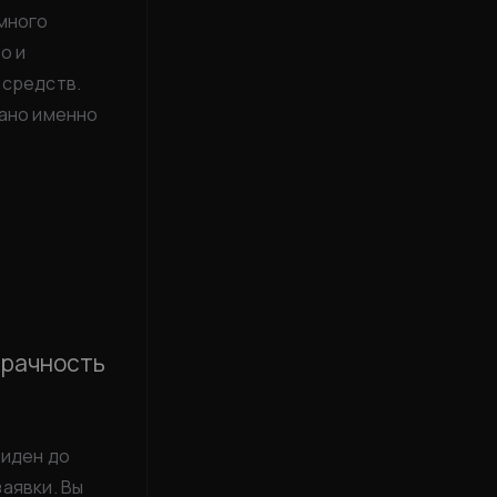
емного
о и
 средств.
дано именно
зрачность
виден до
аявки. Вы