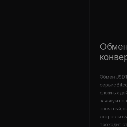
Обмен
конвер
Обмен USDT 
сервис Bitc
сложных де
заявку и по
понятный, ш
скорости вы
проходит с