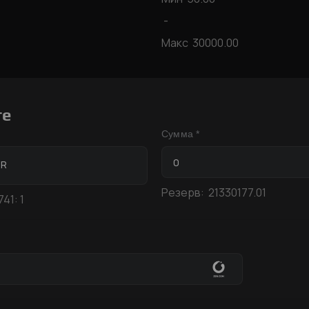
-
Макс
30000.00
те
Сумма *
UR
Резерв:
21330177.01
741:
1