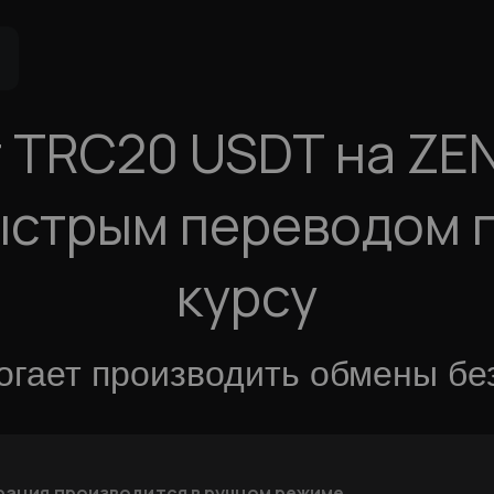
Q
 TRC20 USDT на ZEN
быстрым переводом 
курсу
гает производить обмены бе
рация производится в ручном режиме
.