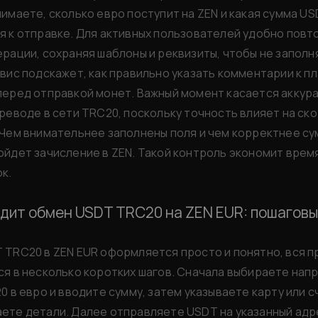
имаете, сколько евро поступит на ZEN и какая сумма U
я к отправке. Для активных пользователей удобно повт
рации, сохраняя шаблоны и реквизиты, чтобы не заполн
вис подскажет, как правильно указать комментарии к пл
перед отправкой монет. Важный момент касается аккур
реводе в сети TRC20, поскольку точность влияет на ск
Чем внимательнее заполнены поля и чем корректнее су
йдет зачисление в ZEN. Такой контроль экономит врем
к.
одит обмен USDT TRC20 на ZEN EUR: пошаговы
 TRC20 в ZEN EUR оформляется просто и понятно, вся 
ся в несколько коротких шагов. Сначала выбираете нап
0 в евро и вводите сумму, затем указываете карту или с
ете детали. Далее отправляете USDT на указанный адре