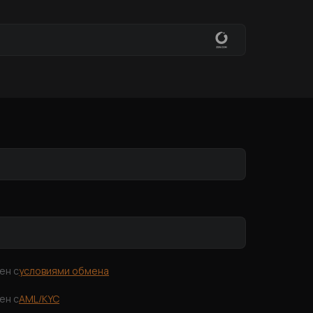
ен с
условиями обмена
ен с
AML/KYC