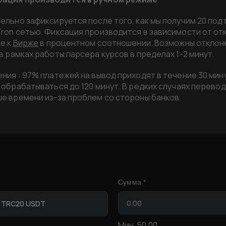
тельно зафиксируется после того, как мы получим 20 по
Tron сетью. Фиксация производится в зависимости от от
ке к
Бирже
в процентном соотношении. Возможны отклон
в рамках работы парсера курсов в пределах 1-2 минут.
ния : 97% платежей на вывод приходят в течение 30 мину
 обрабатываться до 120 минут. В редких случаях перево
ше времени из-за проблем со стороны банков.
Сумма *
r TRC20 USDT
Мин
50.00