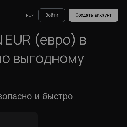
RU
Войти
Создать аккаунт
 EUR (евро) в
по выгодному
зопасно и быстро