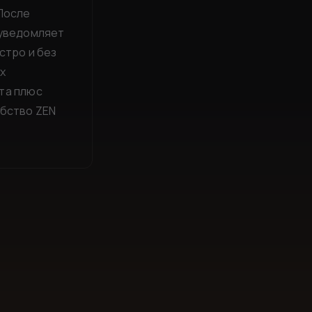
 После
 уведомляет
стро и без
х
та плюс
обство ZEN