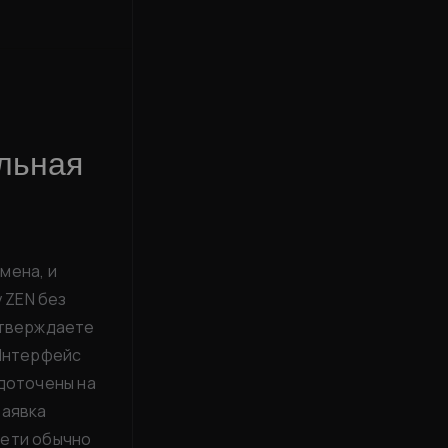
льная
мена, и
 ZEN без
дтверждаете
 Интерфейс
едоточены на
заявка
сети обычно