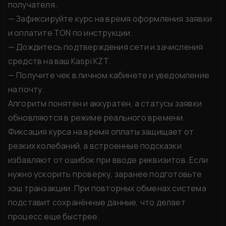
получателя.
— Зафиксируйте курс на время оформления заявки
и оплатите TON по инструкции.
— Дождитесь подтверждения сети и зачисления
средств на ваш Kaspi KZT.
— Получите чек в личном кабинете и уведомление
на почту.
Алгоритм понятен и аккуратен, а статусы заявки
обновляются в режиме реального времени.
Фиксация курса на время оплаты защищает от
резких колебаний, а встроенные подсказки
избавляют от ошибок при вводе реквизитов. Если
нужно ускорить проверку, заранее подготовьте
хэш транзакции. При повторных обменах система
подставит сохранённые данные, что делает
процесс еще быстрее.