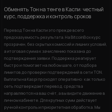
Обменять Тон на тенге в Каспи: честный
курс, поддержка и контроль сроков
Перевод Тон на Каспи это прежде всего
предсказуемость результата. На BitcoinBox курс
прозрачен, без скрытых комиссий и лишних условий,
а итоговая сумма к зачислению показана до
подтверждения заявки. Поддержка реагирует
быстро и помогает на любом шаге, от подбора
лимитов до проверки подтверждений в сети TON.
Выплаты на Kaspi проходят оперативно: как только
сеть подтверждает перевод, средства
направляются на ваш счёт, а вы видите движение в
личном кабинете. Для крупных сумм действует
ручной контроль и приоритетная обработка. Мы