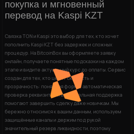
покупка и мгновенный
перевод на Kaspi KZT
Связка TON и Kaspi это выбор для тех, кто хочет
пополнить Kaspi KZT без задержек и сложных
процедур. На BitcoinBox вы оформляете заявку
онлайн, получаете понятные подсказки на каждом
этапе и видите актуальный курс до оплаты. Сервис
создан для тех, кто ценит скорость и
прозрачность: понятная форма, автоматическая
проверка реквизитов и внимательная поддержка
помогают завершить сделку даже новичкам. Мы
бережно относимся к вашим данным, используем
защищённые каналы и держим под рукой
значительный резерв ликвидности, поэтому